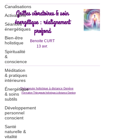
Canalisations
Grilles vibratoires & soin
Activations
énergétique : réalignement
Séances
profond
énergétiques
Bien-être
Benoite CURT
holistique
13 avr.
Spiritualité
&
conscience
Méditation
& pratiques
intérieures
Énergétique
Thérapeute holistique à distance Genève
Formation Thérapeute holistique à distance Genève
& soins
subtils
Développement
personnel
conscient
Santé
naturelle &
vitalité