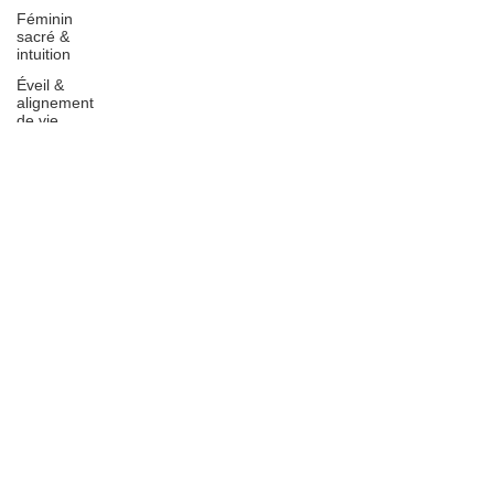
Féminin
sacré &
intuition
Éveil &
alignement
de vie
Ressources
Restez informé, abonnez-vous à 
&
ma newsletter
inspirations
Email
*
Envoyez
J'accepte de m'inscrire à la 
liste de diffusion
*
Mentions Légales et CGV
Déclaration d'accessibilité
Charte Ethique et Déontologie du Praticien