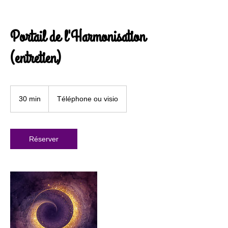
Portail de l'Harmonisation
(entretien)
30 min
3
Téléphone ou visio
0
m
i
n
Réserver