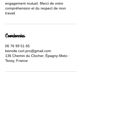
engagement mutuel. Merci de votre
compréhension et du respect de mon
travail.
Coordonnées
06 76 99 51 65
benoite.curt.pro@gmail.com
136 Chemin du Clocher, Épagny-Metz-
Tessy, France
Thérapeute holistique à distance Genève
Formation Thérapeute holistique à distance Genève