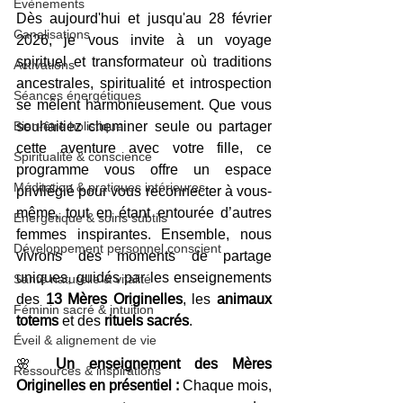
Evènements
Dès aujourd'hui et jusqu'au 28 février 
Canalisations
2026, je vous invite à un voyage 
spirituel et transformateur où traditions 
Activations
ancestrales, spiritualité et introspection 
Séances énergétiques
se mêlent harmonieusement. Que vous 
souhaitiez cheminer seule ou partager 
Bien-être holistique
cette aventure avec votre fille, ce 
Spiritualité & conscience
programme vous offre un espace 
Méditation & pratiques intérieures
privilégié pour vous reconnecter à vous-
même, tout en étant entourée d’autres 
Énergétique & soins subtils
femmes inspirantes. Ensemble, nous 
Développement personnel conscient
vivrons des moments de partage 
uniques, guidés par les enseignements 
Santé naturelle & vitalité
des 
13 Mères Originelles
, les 
animaux 
Féminin sacré & intuition
totems
 et des 
rituels sacrés
.
Éveil & alignement de vie
🌸 
Un enseignement des Mères 
Ressources & inspirations
Originelles en présentiel : 
Chaque mois, 