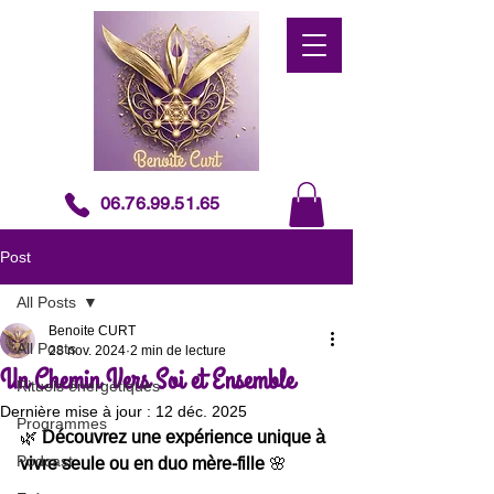
06.76.99.51.65
Post
All Posts
Benoite CURT
All Posts
28 nov. 2024
2 min de lecture
Un Chemin Vers Soi et Ensemble
Rituels énergétiques
Dernière mise à jour :
12 déc. 2025
Programmes
🌿 
Découvrez une expérience unique à 
Podcast
vivre seule ou en duo mère-fille
 🌸