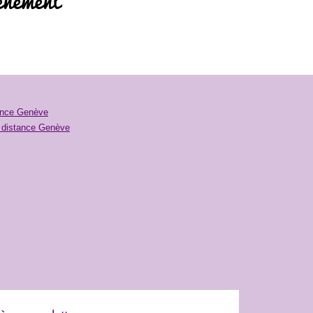
énement
tance Genève
à distance Genève