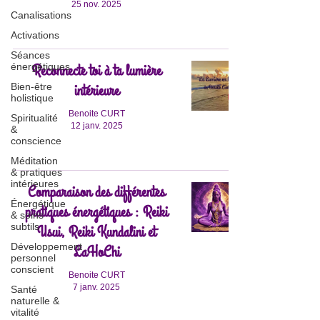
25 nov. 2025
Canalisations
Activations
Séances
Reconnecte toi à ta lumière
énergétiques
intérieure
Bien-être
holistique
Benoite CURT
Spiritualité
12 janv. 2025
&
conscience
Méditation
& pratiques
intérieures
Comparaison des différentes
Énergétique
pratiques énergétiques : Reiki
& soins
subtils
Usui, Reiki Kundalini et
Développement
LaHoChi
personnel
conscient
Benoite CURT
7 janv. 2025
Santé
naturelle &
vitalité