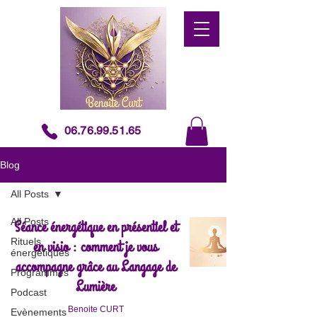
06.76.99.51.65
Blog
All Posts
All Posts
Séance énergétique en présentiel et
Rituels
en visio : comment je vous
énergétiques
accompagne grâce au Langage de
Programmes
Lumière
Podcast
Benoite CURT
Evènements