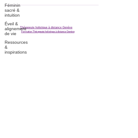
Féminin
sacré &
intuition
Éveil &
Thérapeute holistique à distance Genève
alignement
Formation Thérapeute holistique à distance Genève
de vie
Ressources
&
inspirations
Restez informé, abonnez-vous à 
ma newsletter
Email
*