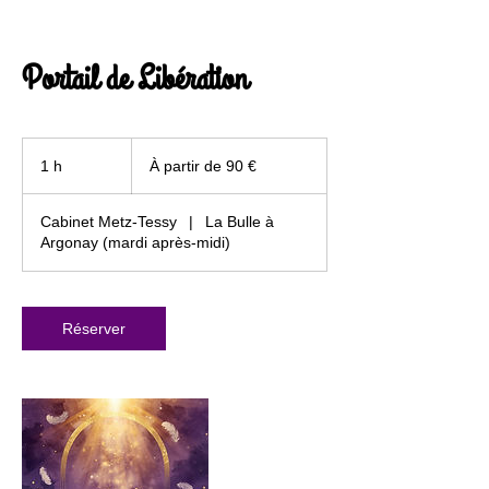
Portail de Libération
À
partir
1 h
1
À partir de 90 €
de
90
euros
Cabinet Metz-Tessy
|
La Bulle à
Argonay (mardi après-midi)
Réserver