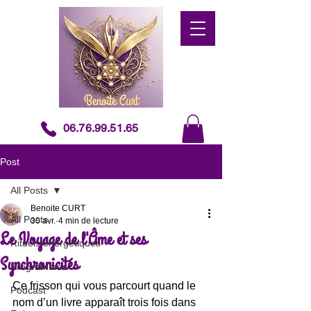
06.76.99.51.65
Post
All Posts
Benoite CURT
All Posts
30 avr.
4 min de lecture
Le Voyage de l'Âme et ses
Rituels énergétiques
Synchronicités
Programmes
Ce frisson qui vous parcourt quand le 
Podcast
nom d’un livre apparaît trois fois dans 