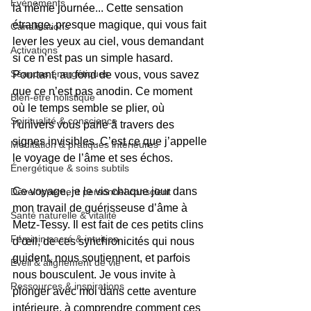
Evènements
la même journée... Cette sensation 
étrange, presque magique, qui vous fait 
Canalisations
lever les yeux au ciel, vous demandant 
Activations
si ce n’est pas un simple hasard. 
Séances énergétiques
Pourtant, au fond de vous, vous savez 
que ce n’est pas anodin. Ce moment 
Bien-être holistique
où le temps semble se plier, où 
Spiritualité & conscience
l’univers vous parle à travers des 
signes invisibles. C’est ce que j’appelle 
Méditation & pratiques intérieures
le voyage de l’âme et ses échos.
Énergétique & soins subtils
Ce voyage, je le vis chaque jour dans 
Développement personnel conscient
mon travail de guérisseuse d’âme à 
Santé naturelle & vitalité
Metz-Tessy. Il est fait de ces petits clins 
Féminin sacré & intuition
d’œil, de ces synchronicités qui nous 
guident, nous soutiennent, et parfois 
Éveil & alignement de vie
nous bousculent. Je vous invite à 
Ressources & inspirations
plonger avec moi dans cette aventure 
intérieure, à comprendre comment ces 