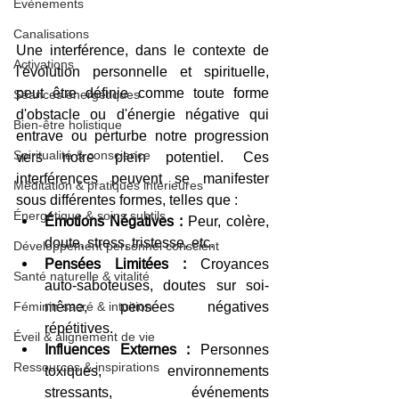
Evènements
Canalisations
Une interférence, dans le contexte de 
Activations
l'évolution personnelle et spirituelle, 
peut être définie comme toute forme 
Séances énergétiques
d'obstacle ou d'énergie négative qui 
Bien-être holistique
entrave ou perturbe notre progression 
Spiritualité & conscience
vers notre plein potentiel. Ces 
interférences peuvent se manifester 
Méditation & pratiques intérieures
sous différentes formes, telles que :
Énergétique & soins subtils
Émotions Négatives :
 Peur, colère, 
doute, stress, tristesse, etc.
Développement personnel conscient
Pensées Limitées :
 Croyances 
Santé naturelle & vitalité
auto-saboteuses, doutes sur soi-
même, pensées négatives 
Féminin sacré & intuition
répétitives.
Éveil & alignement de vie
Influences Externes :
 Personnes 
Ressources & inspirations
toxiques, environnements 
stressants, événements 