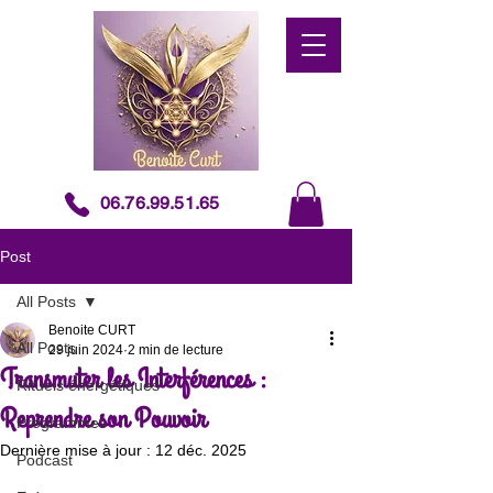
06.76.99.51.65
Post
All Posts
Benoite CURT
All Posts
29 juin 2024
2 min de lecture
Transmuter les Interférences :
Rituels énergétiques
Reprendre son Pouvoir
Programmes
Dernière mise à jour :
12 déc. 2025
Podcast