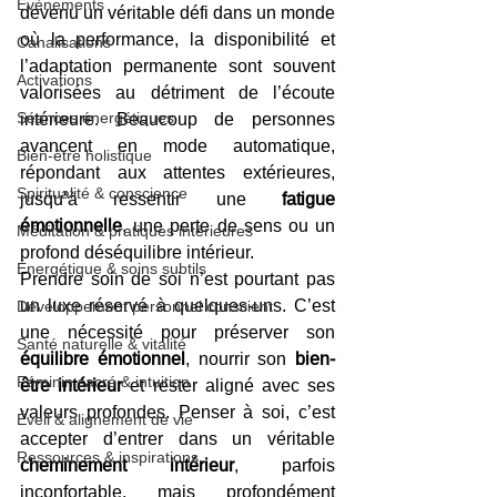
Evènements
devenu un véritable défi dans un monde 
où la performance, la disponibilité et 
Canalisations
l’adaptation permanente sont souvent 
Activations
valorisées au détriment de l’écoute 
Séances énergétiques
intérieure. Beaucoup de personnes 
avancent en mode automatique, 
Bien-être holistique
répondant aux attentes extérieures, 
Spiritualité & conscience
jusqu’à ressentir une 
fatigue 
émotionnelle
, une perte de sens ou un 
Méditation & pratiques intérieures
profond déséquilibre intérieur.
Énergétique & soins subtils
Prendre soin de soi n’est pourtant pas 
un luxe réservé à quelques-uns. C’est 
Développement personnel conscient
une nécessité pour préserver son 
Santé naturelle & vitalité
équilibre émotionnel
, nourrir son 
bien-
Féminin sacré & intuition
être intérieur
 et rester aligné avec ses 
valeurs profondes. Penser à soi, c’est 
Éveil & alignement de vie
accepter d’entrer dans un véritable 
Ressources & inspirations
cheminement intérieur
, parfois 
inconfortable, mais profondément 