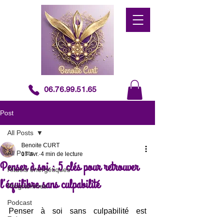
06.76.99.51.65
Post
All Posts
Benoite CURT
All Posts
17 avr.
4 min de lecture
Penser à soi : 5 clés pour retrouver
Rituels énergétiques
l’équilibre sans culpabilité
Programmes
Podcast
Penser à soi sans culpabilité est 