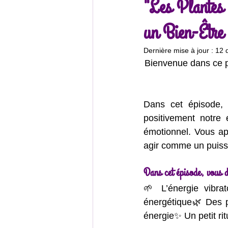
"Les Plantes 
un Bien-Être
Énergétique & soins subtils
Dernière mise à jour :
12 
Bienvenue dans ce p
Féminin sacré & intuition
É
Dans cet épisode, 
positivement notre 
émotionnel. Vous ap
agir comme un puissa
Dans cet épisode, vous d
🌱 L’énergie vibra
énergétique🌿 Des pl
énergie✨ Un petit ri