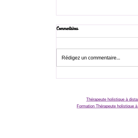
Commentaires
Rédigez un commentaire...
Pourquoi je ressens une fatigue intense
sans raison médicale ?
Thérapeute holistique à dis
Formation Thérapeute holistique 