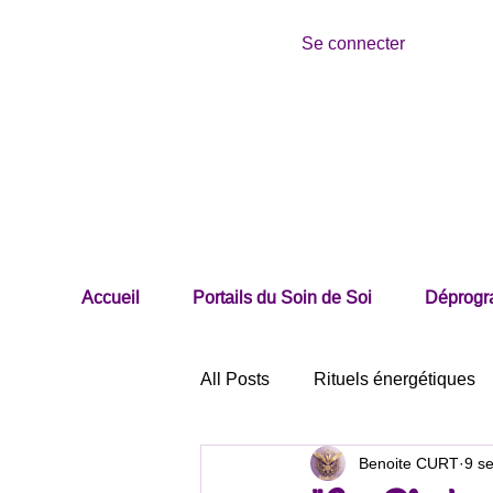
Se connecter
Accueil
Portails du Soin de Soi
Déprogra
All Posts
Rituels énergétiques
Benoite CURT
9 s
Séances énergétiques
Bie