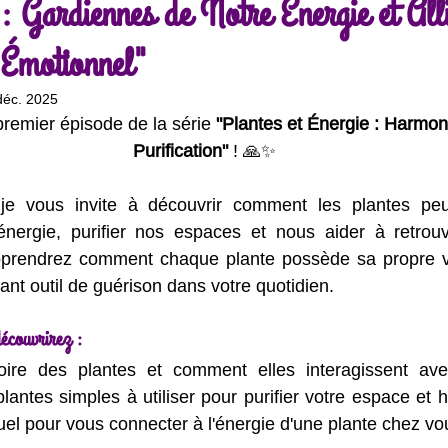
: Gardiennes de Notre Énergie et All
 Émotionnel"
Développement personnel conscient
Santé naturelle & vit
déc. 2025
remier épisode de la série 
"Plantes et Énergie : Harmon
veil & alignement de vie
Ressources & inspirations
Purification"
 ! 🙏✨
je vous invite à découvrir comment les plantes peuv
énergie, purifier nos espaces et nous aider à retrouve
prendrez comment chaque plante possède sa propre vib
nt outil de guérison dans votre quotidien.
écouvrirez :
toire des plantes et comment elles interagissent av
antes simples à utiliser pour purifier votre espace et h
tuel pour vous connecter à l'énergie d'une plante chez vo