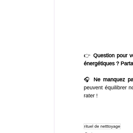
👉 
Question pour vo
énergétiques ? Part
🎧 
Ne manquez pas
peuvent équilibrer n
rater !
rituel de netttoyage