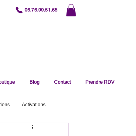
06.76.99.51.65
outique
Blog
Contact
Prendre RDV
tions
Activations
& pratiques intérieures