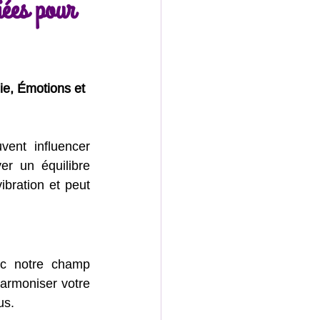
iées pour
alité
ie, Émotions et 
ent influencer 
r un équilibre 
ration et peut 
ec notre champ 
armoniser votre 
us.