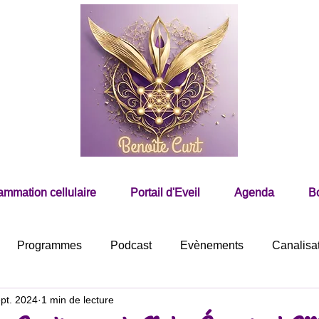
mmation cellulaire
Portail d'Eveil
Agenda
B
Programmes
Podcast
Evènements
Canalisa
ept. 2024
1 min de lecture
n-être holistique
Spiritualité & conscience
Méditation 