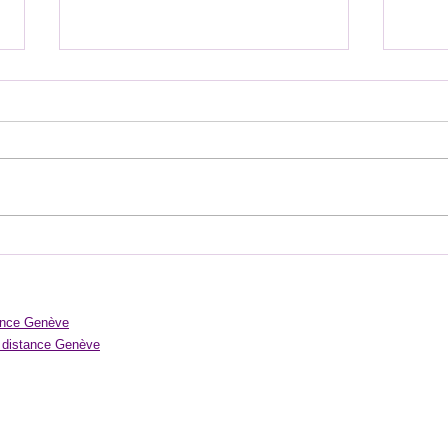
Cœur ou
Méditation quotidienne : 5 minutes pour
transformer votre énergie
tance Genève
à distance Genève