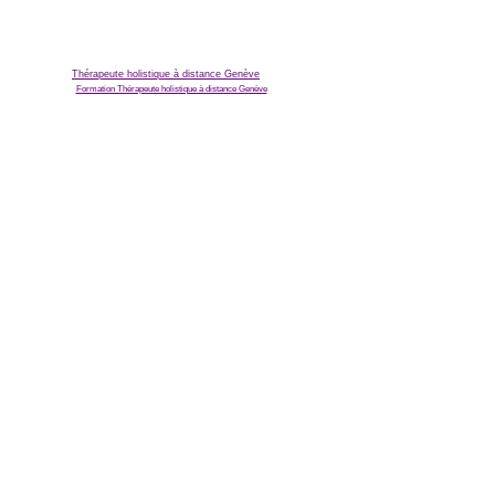
Thérapeute holistique à distance Genève
Formation Thérapeute holistique à distance Genève
Restez informé, abonnez-vous à 
ma newsletter
Email
*