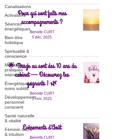
Canalisations
Pour qui sont faits mes
Activations
accompagnements ?
Séances
énergétiques
Benoite CURT
5 déc. 2025
Bien-être
holistique
Spiritualité &
conscience
🌟 Tirage au sort des 10 ans du
Méditation &
pratiques
cabinet — Découvrez les
intérieures
gagnants ! 🌿
Énergétique &
soins subtils
Benoite CURT
Développement
2 nov. 2025
personnel
conscient
Santé naturelle
& vitalité
Evènements d'Août
Féminin sacré
& intuition
Benoite CURT