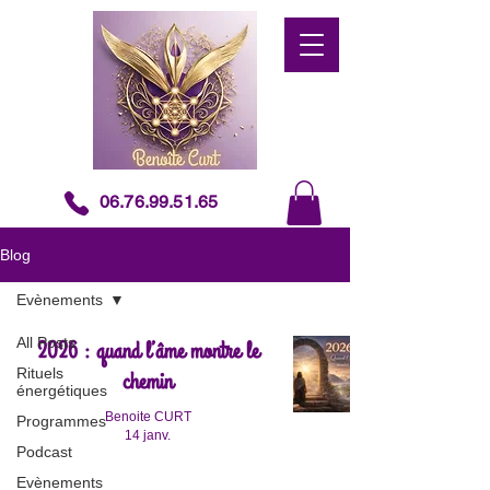
06.76.99.51.65
Blog
Evènements
All Posts
2026 : quand l’âme montre le
Rituels
chemin
énergétiques
Benoite CURT
Programmes
14 janv.
Podcast
Evènements