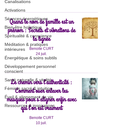
Canalisations
Activations
Séances énergétiques
Quand le nom de famille est un
Bien-être holistique
prénom : Secrets et vibrations de
Spiritualité & conscience
la lignée
Méditation & pratiques
Benoite CURT
intérieures
24 juil.
Énergétique & soins subtils
Développement personnel
conscient
Santé naturelle & vitalité
Le chemin vers l'authenticité :
Féminin sacré & intuition
Comment oser enlever les
Éveil & alignement de vie
masques pour s'aligner enfin avec
Ressources & inspirations
qui l'on est vraiment
Benoite CURT
10 juil.