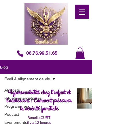
06.76.99.51.65
Blog
Éveil & alignement de vie
All Posts
Hypersensibilité chez l'enfant et
Rituels énergétiques
l'adolescent : Comment préserver
Programmes
la sérénité familiale
Podcast
Benoite CURT
Evènements
il y a 12 heures