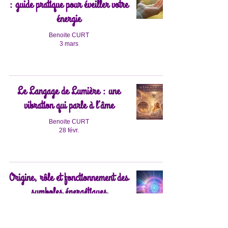
: guide pratique pour éveiller votre
énergie
Benoite CURT
3 mars
Le Langage de Lumière : une
vibration qui parle à l’âme
Benoite CURT
28 févr.
Origine, rôle et fonctionnement des
symboles énergétiques
Benoite CURT
20 févr.