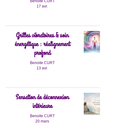
Benoite CURT
17 avr.
Grilles vibratoires & soin
énergétique : réalignement
profond
Benoite CURT
13 avr.
Sensation de déconnexion
intérieure
Benoite CURT
20 mars