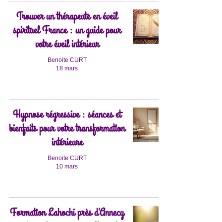
Trouver un thérapeute en éveil
spirituel France : un guide pour
votre éveil intérieur
Benoite CURT
18 mars
Hypnose régressive : séances et
bienfaits pour votre transformation
intérieure
Benoite CURT
10 mars
Formation Lahochi près d'Annecy