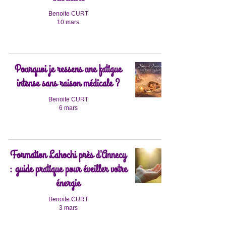
Benoite CURT
10 mars
Pourquoi je ressens une fatigue
intense sans raison médicale ?
Benoite CURT
6 mars
Formation Lahochi près d'Annecy
: guide pratique pour éveiller votre
énergie
Benoite CURT
3 mars