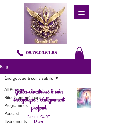
06.76.99.51.65
Blog
Énergétique & soins subtils
All Posts
Grilles vibratoires & soin
Rituels énergétiques
énergétique : réalignement
Programmes
profond
Podcast
Benoite CURT
Evènements
13 avr.